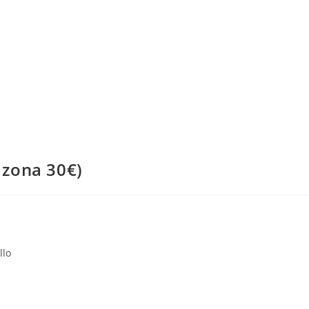
 zona 30€)
llo