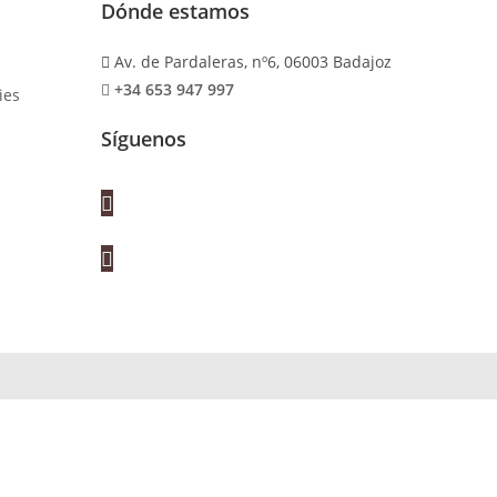
Dónde estamos
Av. de Pardaleras, nº6, 06003 Badajoz
+34 653 947 997
ies
Síguenos
Se
abre
en
Se
una
abre
nueva
en
pestaña
una
nueva
pestaña