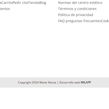
a
Carrito
Pedir cita
Tienda
Blog
Normas del centro estético
se
ientos
Términos y condiciones
pueden
Política de privacidad
elegir
FAQ preguntas frecuentes
Cook
en
la
página
de
producto
Copyright 2024 Maite Iñesta | Desarrollo web
WILAPP