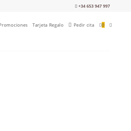
+34 653 947 997
Promociones
Tarjeta Regalo
Pedir cita
0
Alternar
búsqueda
de
la
web