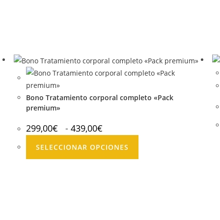
Bono Tratamiento corporal completo «Pack
premium»
Rango
299,00
€
-
439,00
€
de
precios:
Este
desde
SELECCIONAR OPCIONES
299,00€
producto
hasta
tiene
439,00€
múltiples
variantes.
Las
opciones