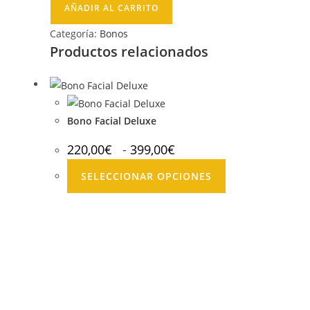
&
AÑADIR AL CARRITO
Deluxe
Categoría:
Bonos
8
Productos relacionados
sesiones
cantidad
Bono Facial Deluxe
Rango
220,00
€
-
399,00
€
de
precios:
Este
desde
SELECCIONAR OPCIONES
220,00€
producto
hasta
tiene
399,00€
múltiples
variantes.
Las
opciones
se
pueden