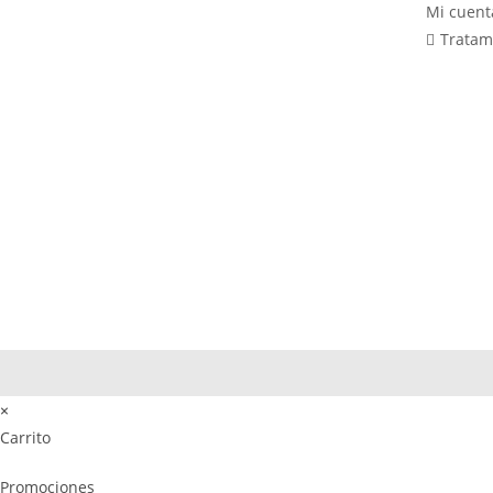
Mi cuent
elegir
Tratam
en
la
página
de
producto
×
Carrito
Promociones