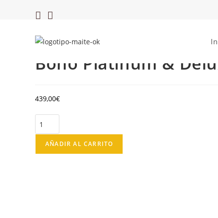
Ir
al
contenido
Seleccionado:
In
Bono Platinum & Del
439,00
€
Bono
Platinum
&
AÑADIR AL CARRITO
Deluxe
8
sesiones
cantidad